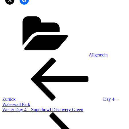
Kategorien
Allgemein
Beitragsnavigation
Vorheriger
Beitrag
Zurück
Day 4 –
Waterwall Park
Nächster
Weiter
Day 4 – Superbowl Discovery Green
Beitrag