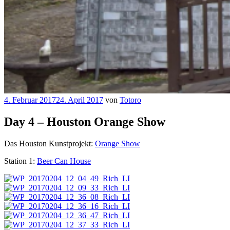
Veröffentlicht
4. Februar 2017
24. April 2017
von
Totoro
am
Day 4 – Houston Orange Show
Das Houston Kunstprojekt:
Orange Show
Station 1:
Beer Can House