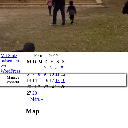
Mit Stolz
Februar 2017
präsentiert
M
D
M
D
F
S
S
von
1
2
3
4
5
WordPress
6
7
8
9
10
11
12
Manage
13
14
15
16
17
18
19
consent
20
21
22
23
24
25
26
27
28
März »
Map