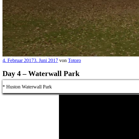
Veröffentlicht
4. Februar 2017
3. Juni 2017
von
Totoro
am
Day 4 – Waterwall Park
* Huston Waterwall Park